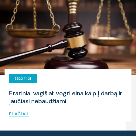
2022 11 21
Etatiniai vagišiai: vogti eina kaip į darbą ir
jaučiasi nebaudžiami
PLAČIAU