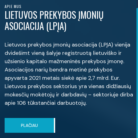
APIE MUS
LIETUVOS PREKYBOS ĮMONIŲ
ASOCIACIJA (LPĮA)
Lietuvos prekybos įmonių asociacija (LPĮA) vienija
dvidešimt vieną šalyje registruotą lietuviško ir
užsienio kapitalo mažmeninės prekybos įmonę.
Asociacijos narių bendra metinė prekybos
apyvarta 2021 metais siekė apie 2,7 mlrd. Eur.
Lietuvos prekybos sektorius yra vienas didžiausių
mokesčių mokėtojų ir darbdavių – sektoriuje dirba
apie 106 tūkstančiai darbuotojų.
PLAČIAU