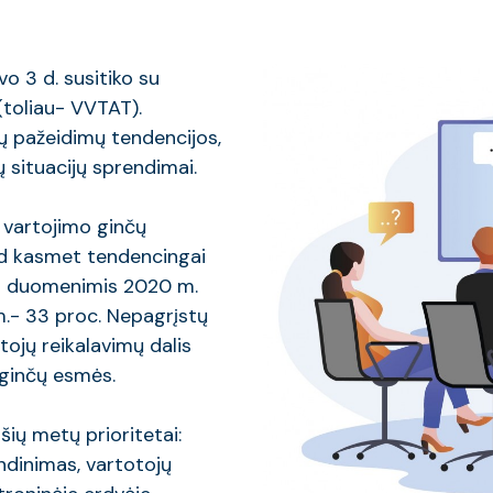
o 3 d. susitiko su
(toliau- VVTAT).
ų pažeidimų tendencijos,
ų situacijų sprendimai.
 vartojimo ginčų
ad kasmet tendencingai
AT duomenimis 2020 m.
 m.- 33 proc. Nepagrįstų
tojų reikalavimų dalis
ginčų esmės.
šių metų prioritetai:
ndinimas, vartotojų