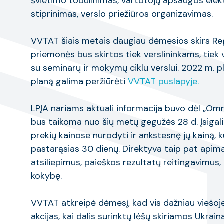
švietimo tobulinimas, vartotojų apsaugos elek
stiprinimas, verslo priežiūros organizavimas.
VVTAT šiais metais daugiau dėmesios skirs Re
priemonės bus skirtos tiek verslininkams, tiek
su seminarų ir mokymų ciklu verslui. 2022 m.
planą galima peržiūrėti
VVTAT puslapyje.
LPĮA nariams aktuali informacija buvo dėl „Omn
bus taikoma nuo šių metų gegužės 28 d. Įsigal
prekių kainose nurodyti ir ankstesnę jų kainą, 
pastarąsias 30 dienų. Direktyva taip pat apim
atsiliepimus, paieškos rezultatų reitingavimus
kokybę.
VVTAT atkreipė dėmesį, kad vis dažniau viešo
akcijas, kai dalis surinktų lėšų skiriamos Ukrain