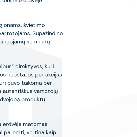
troninėje erdvėje
gionams, švietimo
 vartotojams. Supažindino
 planuojamų seminarų
ibus“ direktyvos, kuri
ios nuostatos per akcijas
kuri buvo taikoma per
a autentiškus vartotojų
, dvejopą produktų
je erdvėje matomas
ai paremti, vertina kaip