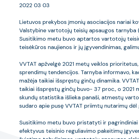
2022 03 03
Lietuvos prekybos įmonių asociacijos nariai kov
Valstybine vartotojų teisių apsaugos tarnyba 
Susitikimo metu buvo aptartos vartotojų teisi
teisėkūros naujienos ir jų įgyvendinimas, galim
VVTAT apžvelgė 2021 metų veiklos prioritetus,
sprendimų tendencijos. Tarnyba informavo, k
mažėja taikiai išspręstų ginčų dinamika. VVT
taikiai išspręstų ginčų buvo- 37 proc., o 2021
skundų statistika išlieka panaši, atmestų varto
sudaro apie pusę VVTAT priimtų nutarimų dėl 
Susitikimo metu buvo pristatyti ir pagrindiniai 
efektyvus teisinio reguliavimo pakeitimų įgyve